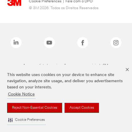
Cookie Preferences
|
Fale com o DPO
© 3M 2026. Todos os Direitos Reservados.
As marcas listadas a cima são marcas comerciais da 3M.
This website uses cookies on your device to enhance site
navigation, analyze site usage, and deliver you advertisements
based on your interests.
Cookie Notice
Reject Non-Essential Cookies
Accept Cookies
Cookie Preferences