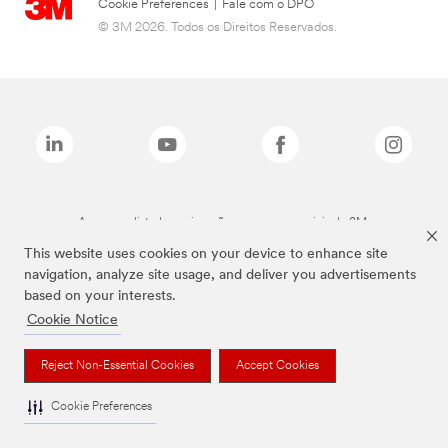
Cookie Preferences
|
Fale com o DPO
© 3M 2026. Todos os Direitos Reservados.
As marcas listadas a cima são marcas comerciais da 3M.
This website uses cookies on your device to enhance site
navigation, analyze site usage, and deliver you advertisements
based on your interests.
Cookie Notice
Reject Non-Essential Cookies
Accept Cookies
Cookie Preferences