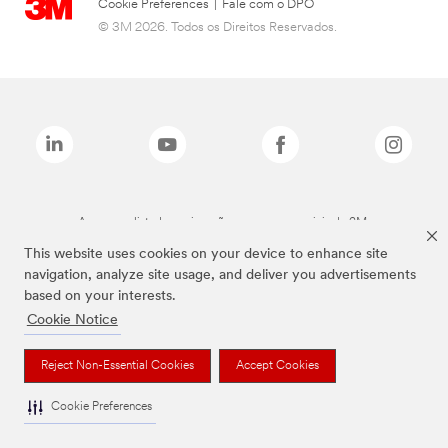
Cookie Preferences
|
Fale com o DPO
© 3M 2026. Todos os Direitos Reservados.
As marcas listadas a cima são marcas comerciais da 3M.
This website uses cookies on your device to enhance site
navigation, analyze site usage, and deliver you advertisements
based on your interests.
Cookie Notice
Reject Non-Essential Cookies
Accept Cookies
Cookie Preferences