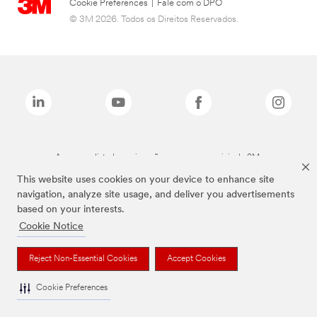
Cookie Preferences
|
Fale com o DPO
© 3M 2026. Todos os Direitos Reservados.
As marcas listadas a cima são marcas comerciais da 3M.
This website uses cookies on your device to enhance site
navigation, analyze site usage, and deliver you advertisements
based on your interests.
Cookie Notice
Reject Non-Essential Cookies
Accept Cookies
Cookie Preferences