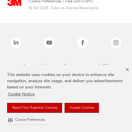
Cookie Preferences
|
Fale com o DPO
© 3M 2026. Todos os Direitos Reservados.
As marcas listadas a cima são marcas comerciais da 3M.
This website uses cookies on your device to enhance site
navigation, analyze site usage, and deliver you advertisements
based on your interests.
Cookie Notice
Reject Non-Essential Cookies
Accept Cookies
Cookie Preferences