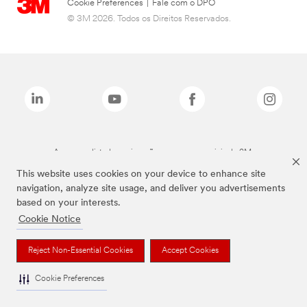
Cookie Preferences
|
Fale com o DPO
© 3M 2026. Todos os Direitos Reservados.
As marcas listadas a cima são marcas comerciais da 3M.
This website uses cookies on your device to enhance site
navigation, analyze site usage, and deliver you advertisements
based on your interests.
Cookie Notice
Reject Non-Essential Cookies
Accept Cookies
Cookie Preferences