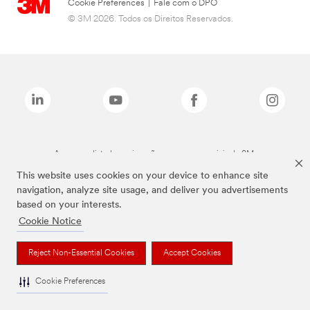
Cookie Preferences
|
Fale com o DPO
© 3M 2026. Todos os Direitos Reservados.
As marcas listadas a cima são marcas comerciais da 3M.
This website uses cookies on your device to enhance site
navigation, analyze site usage, and deliver you advertisements
based on your interests.
Cookie Notice
Reject Non-Essential Cookies
Accept Cookies
Cookie Preferences