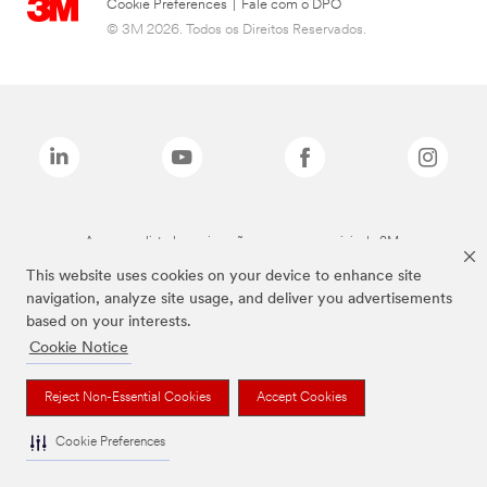
Cookie Preferences
|
Fale com o DPO
© 3M 2026. Todos os Direitos Reservados.
As marcas listadas a cima são marcas comerciais da 3M.
This website uses cookies on your device to enhance site
navigation, analyze site usage, and deliver you advertisements
based on your interests.
Cookie Notice
Reject Non-Essential Cookies
Accept Cookies
Cookie Preferences