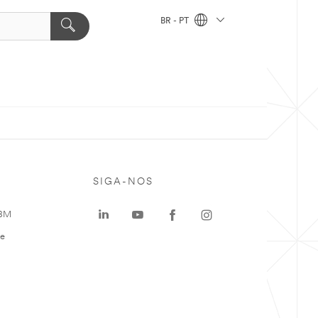
BR - PT
SIGA-NOS
 3M
te