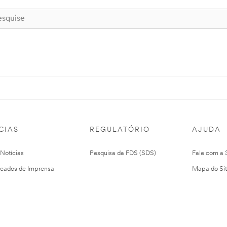
CIAS
REGULATÓRIO
AJUDA
 Notícias
Pesquisa da FDS (SDS)
Fale com a
cados de Imprensa
Mapa do Si