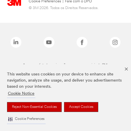
Cookie Preferences
|
Fale com o DPO
© 3M 2026. Todos os Direitos Reservados.
As marcas listadas a cima são marcas comerciais da 3M.
This website uses cookies on your device to enhance site
navigation, analyze site usage, and deliver you advertisements
based on your interests.
Cookie Notice
Reject Non-Essential Cookies
Accept Cookies
Cookie Preferences