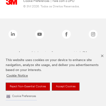
Cookie Preferences
|
Fale com o DPO
© 3M 2026. Todos os Direitos Reservados.
As marcas listadas a cima são marcas comerciais da 3M.
This website uses cookies on your device to enhance site
navigation, analyze site usage, and deliver you advertisements
based on your interests.
Cookie Notice
Reject Non-Essential Cookies
Accept Cookies
Cookie Preferences