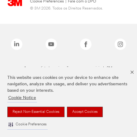
Cookie Preferences
|
Fale com o DPO
© 3M 2026. Todos os Direitos Reservados.
As marcas listadas a cima são marcas comerciais da 3M.
This website uses cookies on your device to enhance site
navigation, analyze site usage, and deliver you advertisements
based on your interests.
Cookie Notice
Reject Non-Essential Cookies
Accept Cookies
Cookie Preferences