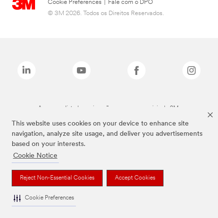
Cookie Preferences
|
Fale com o DPO
© 3M 2026. Todos os Direitos Reservados.
As marcas listadas a cima são marcas comerciais da 3M.
This website uses cookies on your device to enhance site
navigation, analyze site usage, and deliver you advertisements
based on your interests.
Cookie Notice
Reject Non-Essential Cookies
Accept Cookies
Cookie Preferences