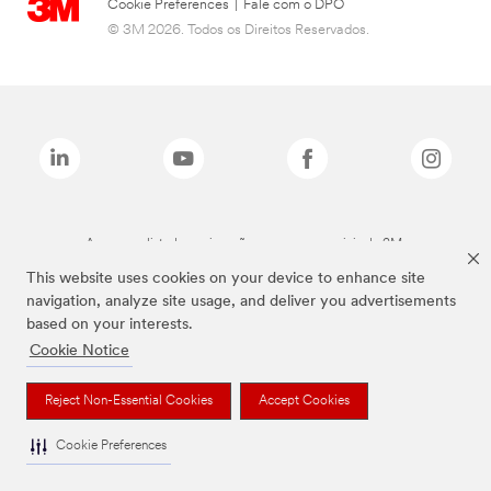
Cookie Preferences
|
Fale com o DPO
© 3M 2026. Todos os Direitos Reservados.
As marcas listadas a cima são marcas comerciais da 3M.
This website uses cookies on your device to enhance site
navigation, analyze site usage, and deliver you advertisements
based on your interests.
Cookie Notice
Reject Non-Essential Cookies
Accept Cookies
Cookie Preferences