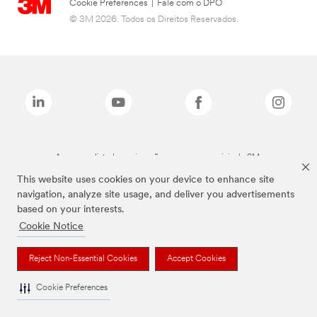
Cookie Preferences
|
Fale com o DPO
© 3M 2026. Todos os Direitos Reservados.
As marcas listadas a cima são marcas comerciais da 3M.
This website uses cookies on your device to enhance site
navigation, analyze site usage, and deliver you advertisements
based on your interests.
Cookie Notice
Reject Non-Essential Cookies
Accept Cookies
Cookie Preferences