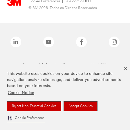
Cookie Preferences
|
Fale com o DPO
© 3M 2026. Todos os Direitos Reservados.
As marcas listadas a cima são marcas comerciais da 3M.
This website uses cookies on your device to enhance site
navigation, analyze site usage, and deliver you advertisements
based on your interests.
Cookie Notice
Reject Non-Essential Cookies
Accept Cookies
Cookie Preferences