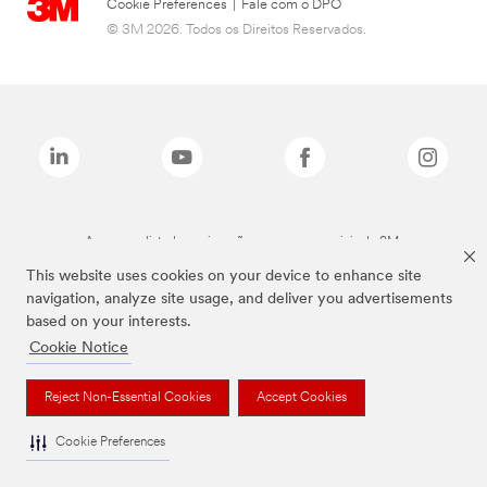
Cookie Preferences
|
Fale com o DPO
© 3M 2026. Todos os Direitos Reservados.
As marcas listadas a cima são marcas comerciais da 3M.
This website uses cookies on your device to enhance site
navigation, analyze site usage, and deliver you advertisements
based on your interests.
Cookie Notice
Reject Non-Essential Cookies
Accept Cookies
Cookie Preferences