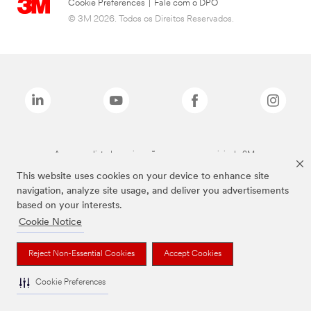
Cookie Preferences
|
Fale com o DPO
© 3M 2026. Todos os Direitos Reservados.
As marcas listadas a cima são marcas comerciais da 3M.
This website uses cookies on your device to enhance site
navigation, analyze site usage, and deliver you advertisements
based on your interests.
Cookie Notice
Reject Non-Essential Cookies
Accept Cookies
Cookie Preferences