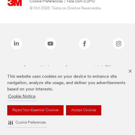
Cookie Preferences
|
Fale com o DPO
© 3M 2026. Todos os Direitos Reservados.
As marcas listadas a cima são marcas comerciais da 3M.
This website uses cookies on your device to enhance site
navigation, analyze site usage, and deliver you advertisements
based on your interests.
Cookie Notice
Reject Non-Essential Cookies
Accept Cookies
Cookie Preferences