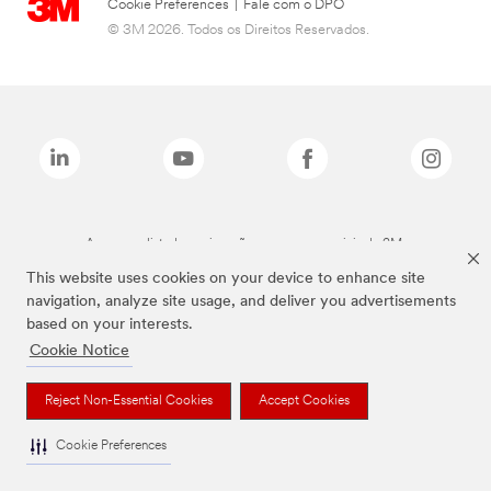
Cookie Preferences
|
Fale com o DPO
© 3M 2026. Todos os Direitos Reservados.
As marcas listadas a cima são marcas comerciais da 3M.
This website uses cookies on your device to enhance site
navigation, analyze site usage, and deliver you advertisements
based on your interests.
Cookie Notice
Reject Non-Essential Cookies
Accept Cookies
Cookie Preferences