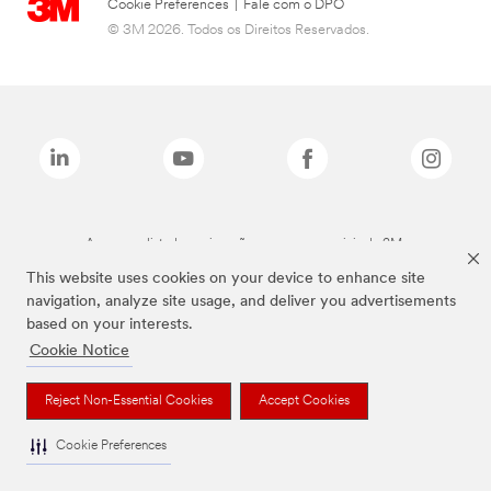
Cookie Preferences
|
Fale com o DPO
© 3M 2026. Todos os Direitos Reservados.
As marcas listadas a cima são marcas comerciais da 3M.
This website uses cookies on your device to enhance site
navigation, analyze site usage, and deliver you advertisements
based on your interests.
Cookie Notice
Reject Non-Essential Cookies
Accept Cookies
Cookie Preferences