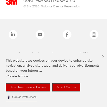
Cookie Preferences
|
Fale com o DPO
© 3M 2026. Todos os Direitos Reservados.
As marcas listadas a cima são marcas comerciais da 3M.
This website uses cookies on your device to enhance site
navigation, analyze site usage, and deliver you advertisements
based on your interests.
Cookie Notice
Reject Non-Essential Cookies
Accept Cookies
Cookie Preferences