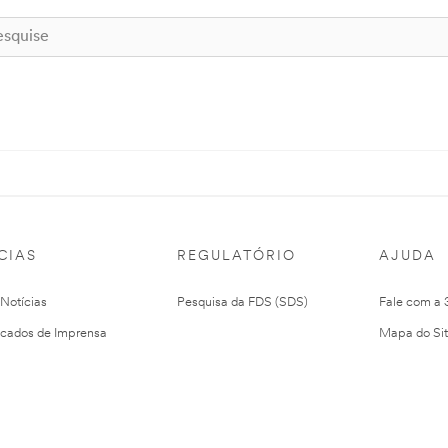
CIAS
REGULATÓRIO
AJUDA
 Notícias
Pesquisa da FDS (SDS)
Fale com a
cados de Imprensa
Mapa do Si