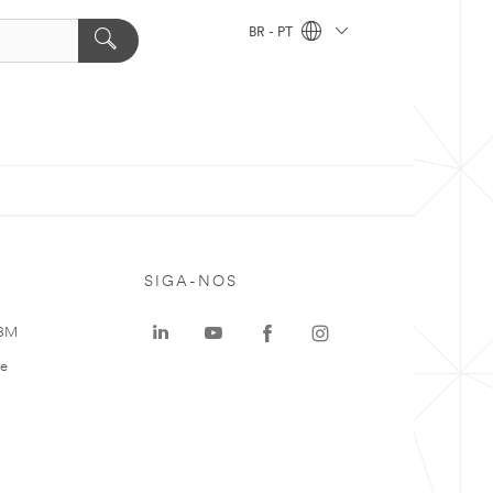
BR - PT
SIGA-NOS
 3M
te