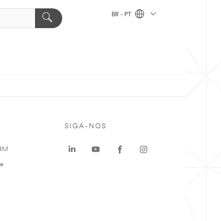
BR - PT
SIGA-NOS
 3M
te