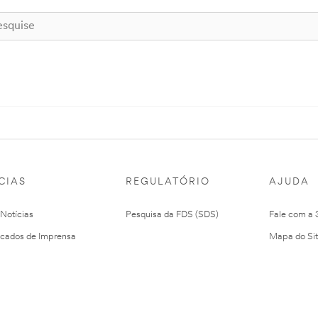
CIAS
REGULATÓRIO
AJUDA
 Notícias
Pesquisa da FDS (SDS)
Fale com a
cados de Imprensa
Mapa do Si