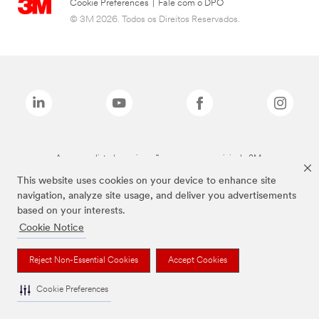
Cookie Preferences
|
Fale com o DPO
© 3M 2026. Todos os Direitos Reservados.
As marcas listadas a cima são marcas comerciais da 3M.
This website uses cookies on your device to enhance site
navigation, analyze site usage, and deliver you advertisements
based on your interests.
Cookie Notice
Reject Non-Essential Cookies
Accept Cookies
Cookie Preferences