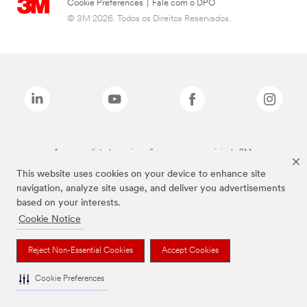
Cookie Preferences
|
Fale com o DPO
© 3M 2026. Todos os Direitos Reservados.
As marcas listadas a cima são marcas comerciais da 3M.
This website uses cookies on your device to enhance site
navigation, analyze site usage, and deliver you advertisements
based on your interests.
Cookie Notice
Reject Non-Essential Cookies
Accept Cookies
Cookie Preferences