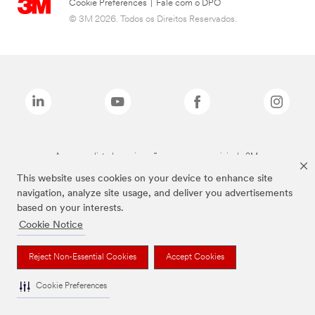
Cookie Preferences
|
Fale com o DPO
© 3M 2026. Todos os Direitos Reservados.
As marcas listadas a cima são marcas comerciais da 3M.
This website uses cookies on your device to enhance site
navigation, analyze site usage, and deliver you advertisements
based on your interests.
Cookie Notice
Reject Non-Essential Cookies
Accept Cookies
Cookie Preferences