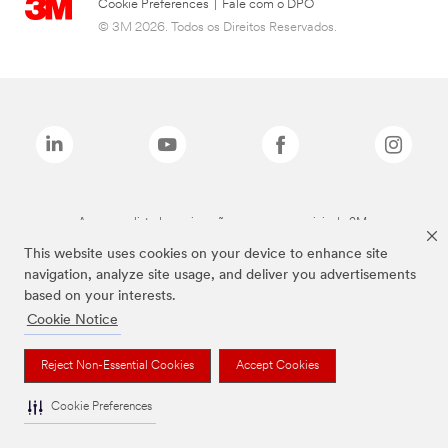
Cookie Preferences
|
Fale com o DPO
© 3M 2026. Todos os Direitos Reservados.
As marcas listadas a cima são marcas comerciais da 3M.
This website uses cookies on your device to enhance site
navigation, analyze site usage, and deliver you advertisements
based on your interests.
Cookie Notice
Reject Non-Essential Cookies
Accept Cookies
Cookie Preferences