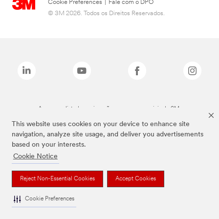
Cookie Preferences
|
Fale com o DPO
© 3M 2026. Todos os Direitos Reservados.
As marcas listadas a cima são marcas comerciais da 3M.
This website uses cookies on your device to enhance site
navigation, analyze site usage, and deliver you advertisements
based on your interests.
Cookie Notice
Reject Non-Essential Cookies
Accept Cookies
Cookie Preferences