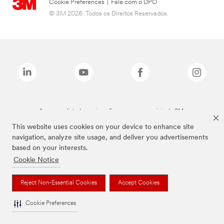
Cookie Preferences
|
Fale com o DPO
© 3M 2026. Todos os Direitos Reservados.
As marcas listadas a cima são marcas comerciais da 3M.
This website uses cookies on your device to enhance site
navigation, analyze site usage, and deliver you advertisements
based on your interests.
Cookie Notice
Reject Non-Essential Cookies
Accept Cookies
Cookie Preferences