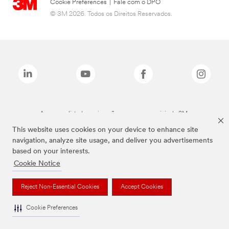
Cookie Preferences
|
Fale com o DPO
© 3M 2026. Todos os Direitos Reservados.
As marcas listadas a cima são marcas comerciais da 3M.
This website uses cookies on your device to enhance site
navigation, analyze site usage, and deliver you advertisements
based on your interests.
Cookie Notice
Reject Non-Essential Cookies
Accept Cookies
Cookie Preferences