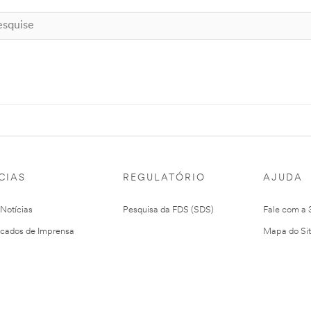
CIAS
REGULATÓRIO
AJUDA
 Notícias
Pesquisa da FDS (SDS)
Fale com a
cados de Imprensa
Mapa do Si