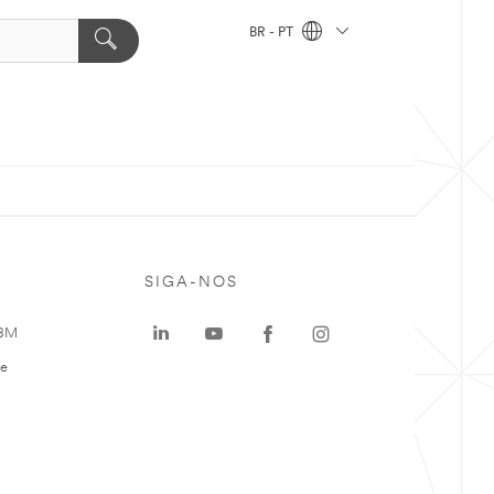
BR - PT
SIGA-NOS
 3M
te