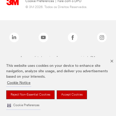
Cookie Preferences
|
Fale com o DPO
© 3M 2026. Todos os Direitos Reservados.
As marcas listadas a cima são marcas comerciais da 3M.
This website uses cookies on your device to enhance site
navigation, analyze site usage, and deliver you advertisements
based on your interests.
Cookie Notice
Reject Non-Essential Cookies
Accept Cookies
Cookie Preferences