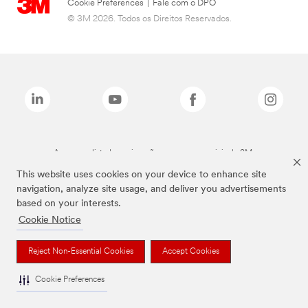
Cookie Preferences
|
Fale com o DPO
© 3M 2026. Todos os Direitos Reservados.
As marcas listadas a cima são marcas comerciais da 3M.
This website uses cookies on your device to enhance site
navigation, analyze site usage, and deliver you advertisements
based on your interests.
Cookie Notice
Reject Non-Essential Cookies
Accept Cookies
Cookie Preferences