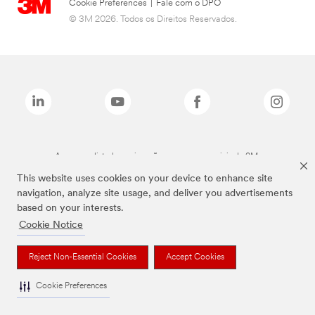
Cookie Preferences
|
Fale com o DPO
© 3M 2026. Todos os Direitos Reservados.
As marcas listadas a cima são marcas comerciais da 3M.
This website uses cookies on your device to enhance site
navigation, analyze site usage, and deliver you advertisements
based on your interests.
Cookie Notice
Reject Non-Essential Cookies
Accept Cookies
Cookie Preferences