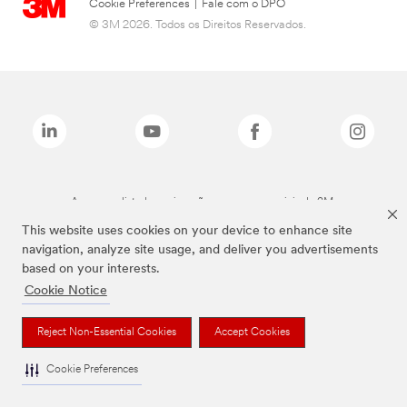
Cookie Preferences
|
Fale com o DPO
© 3M 2026. Todos os Direitos Reservados.
As marcas listadas a cima são marcas comerciais da 3M.
This website uses cookies on your device to enhance site
navigation, analyze site usage, and deliver you advertisements
based on your interests.
Cookie Notice
Reject Non-Essential Cookies
Accept Cookies
Cookie Preferences