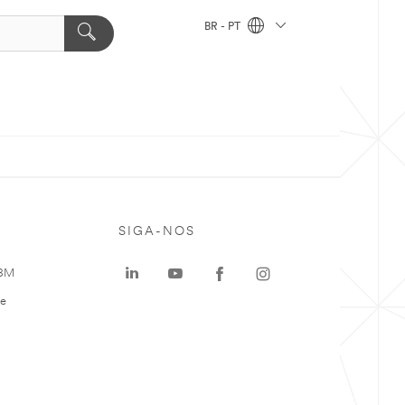
BR - PT
SIGA-NOS
 3M
te