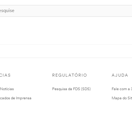
CIAS
REGULATÓRIO
AJUDA
 Notícias
Pesquisa da FDS (SDS)
Fale com a
cados de Imprensa
Mapa do Si