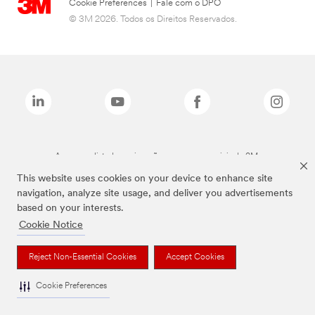
Cookie Preferences
|
Fale com o DPO
© 3M 2026. Todos os Direitos Reservados.
As marcas listadas a cima são marcas comerciais da 3M.
This website uses cookies on your device to enhance site
navigation, analyze site usage, and deliver you advertisements
based on your interests.
Cookie Notice
Reject Non-Essential Cookies
Accept Cookies
Cookie Preferences