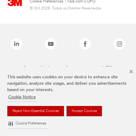
Cookie Preferences
|
Fale com o DPO
© 3M 2026. Todos os Direitos Reservados.
As marcas listadas a cima são marcas comerciais da 3M.
This website uses cookies on your device to enhance site
navigation, analyze site usage, and deliver you advertisements
based on your interests.
Cookie Notice
Reject Non-Essential Cookies
Accept Cookies
Cookie Preferences