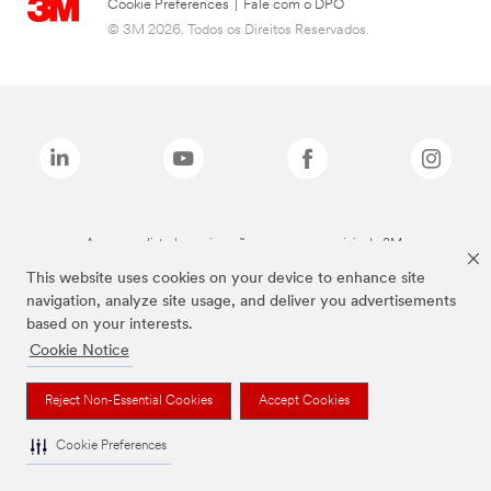
Cookie Preferences
|
Fale com o DPO
© 3M 2026. Todos os Direitos Reservados.
As marcas listadas a cima são marcas comerciais da 3M.
This website uses cookies on your device to enhance site
navigation, analyze site usage, and deliver you advertisements
based on your interests.
Cookie Notice
Reject Non-Essential Cookies
Accept Cookies
Cookie Preferences