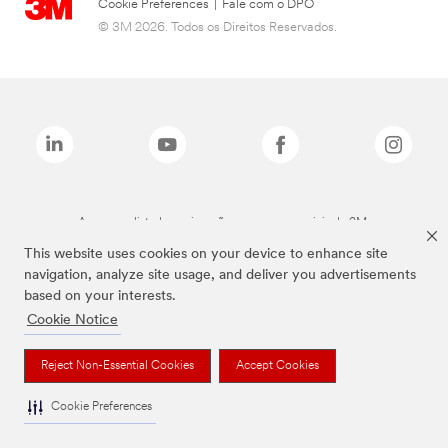
Cookie Preferences
|
Fale com o DPO
© 3M 2026. Todos os Direitos Reservados.
As marcas listadas a cima são marcas comerciais da 3M.
This website uses cookies on your device to enhance site
navigation, analyze site usage, and deliver you advertisements
based on your interests.
Cookie Notice
Reject Non-Essential Cookies
Accept Cookies
Cookie Preferences