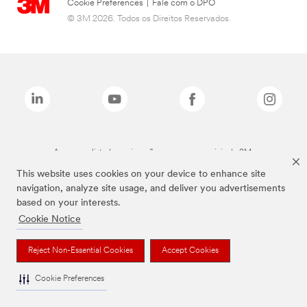
Cookie Preferences
|
Fale com o DPO
© 3M 2026. Todos os Direitos Reservados.
As marcas listadas a cima são marcas comerciais da 3M.
This website uses cookies on your device to enhance site
navigation, analyze site usage, and deliver you advertisements
based on your interests.
Cookie Notice
Reject Non-Essential Cookies
Accept Cookies
Cookie Preferences