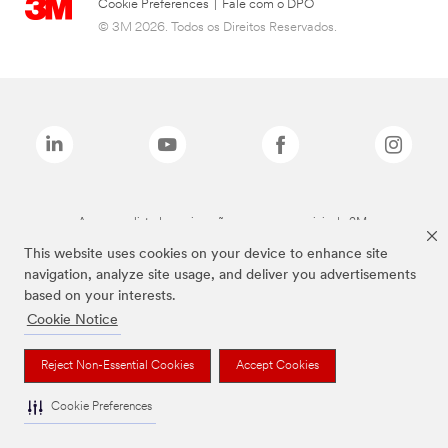
Cookie Preferences
|
Fale com o DPO
© 3M 2026. Todos os Direitos Reservados.
As marcas listadas a cima são marcas comerciais da 3M.
This website uses cookies on your device to enhance site
navigation, analyze site usage, and deliver you advertisements
based on your interests.
Cookie Notice
Reject Non-Essential Cookies
Accept Cookies
Cookie Preferences