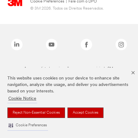
Cookie Preferences
|
Fale com o DPO
© 3M 2026. Todos os Direitos Reservados.
As marcas listadas a cima são marcas comerciais da 3M.
This website uses cookies on your device to enhance site
navigation, analyze site usage, and deliver you advertisements
based on your interests.
Cookie Notice
Reject Non-Essential Cookies
Accept Cookies
Cookie Preferences