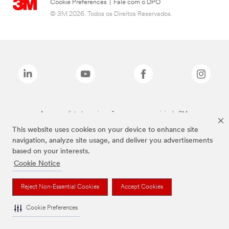
Cookie Preferences
|
Fale com o DPO
© 3M 2026. Todos os Direitos Reservados.
As marcas listadas a cima são marcas comerciais da 3M.
This website uses cookies on your device to enhance site
navigation, analyze site usage, and deliver you advertisements
based on your interests.
Cookie Notice
Reject Non-Essential Cookies
Accept Cookies
Cookie Preferences