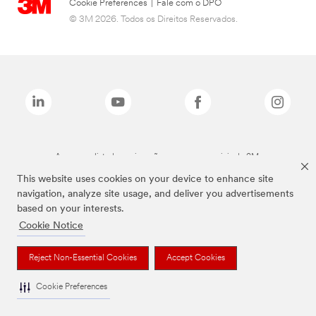
Cookie Preferences
|
Fale com o DPO
© 3M 2026. Todos os Direitos Reservados.
As marcas listadas a cima são marcas comerciais da 3M.
This website uses cookies on your device to enhance site
navigation, analyze site usage, and deliver you advertisements
based on your interests.
Cookie Notice
Reject Non-Essential Cookies
Accept Cookies
Cookie Preferences