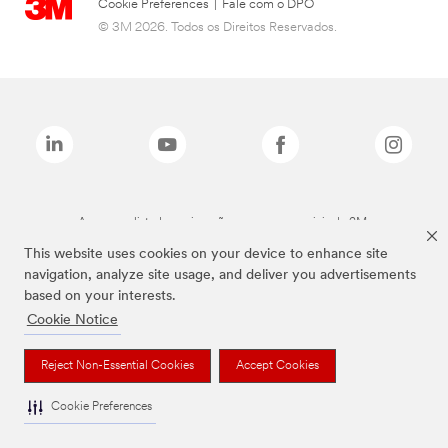
Cookie Preferences
|
Fale com o DPO
© 3M 2026. Todos os Direitos Reservados.
As marcas listadas a cima são marcas comerciais da 3M.
This website uses cookies on your device to enhance site
navigation, analyze site usage, and deliver you advertisements
based on your interests.
Cookie Notice
Reject Non-Essential Cookies
Accept Cookies
Cookie Preferences