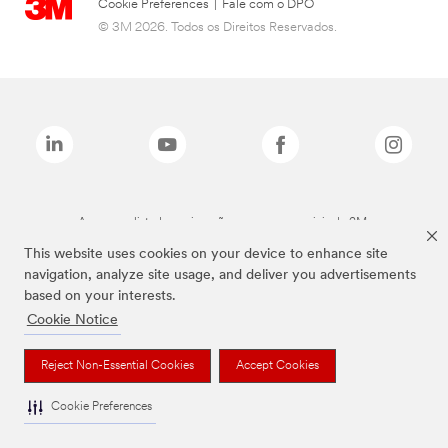
Cookie Preferences
|
Fale com o DPO
© 3M 2026. Todos os Direitos Reservados.
As marcas listadas a cima são marcas comerciais da 3M.
This website uses cookies on your device to enhance site
navigation, analyze site usage, and deliver you advertisements
based on your interests.
Cookie Notice
Reject Non-Essential Cookies
Accept Cookies
Cookie Preferences