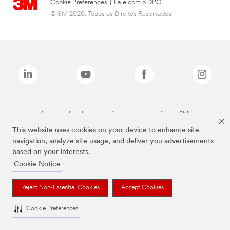
Cookie Preferences
|
Fale com o DPO
© 3M 2026. Todos os Direitos Reservados.
As marcas listadas a cima são marcas comerciais da 3M.
This website uses cookies on your device to enhance site
navigation, analyze site usage, and deliver you advertisements
based on your interests.
Cookie Notice
Reject Non-Essential Cookies
Accept Cookies
Cookie Preferences