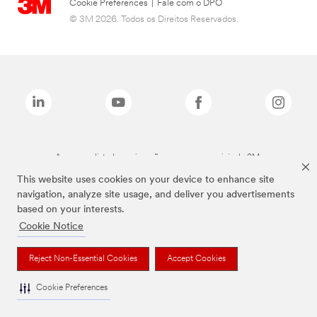
Cookie Preferences
|
Fale com o DPO
© 3M 2026. Todos os Direitos Reservados.
As marcas listadas a cima são marcas comerciais da 3M.
This website uses cookies on your device to enhance site
navigation, analyze site usage, and deliver you advertisements
based on your interests.
Cookie Notice
Reject Non-Essential Cookies
Accept Cookies
Cookie Preferences